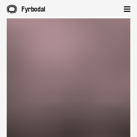
A
Fyrbodal
2
Hem
Aktuellt
Projekt
Om
Kontakt